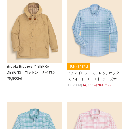
Brooks Brothers × SIERRA
SUMMER SALE
DESIGNS コットン／ナイロン
ノンアイロン ストレッチオック
オリジナルマウンテンパーカー
75,900円
スフォード GFロゴ シーズナル
パターン スポーツシャツ
18,700円
14,960円
20%OFF
Regular Fit