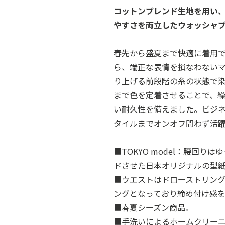
コットンブレンド生地を用い
やすさを両立したウォッシャ
春先から盛夏まで快適に着用
ら、端正な表情を損なわない
り上げる前段階の糸の状態で
まで色を定着させることで、
い耐久性を備えました。ビジ
タイルまでオンオフ問わず活
■TOKYO model：腰回
ドさせた日本オリジナルの型
■ウエストはドローストリン
ングとなっており締め付け感
■春夏シーズン商品。
■手洗いによるホームクリー