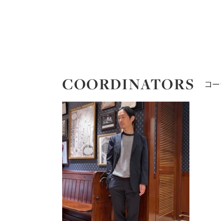
COORDINATORS
コー