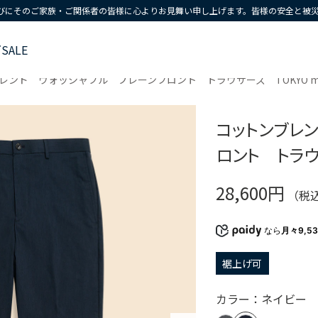
びにそのご家族・ご関係者の皆様に心よりお見舞い申し上げます。皆様の安全と被
ズ
SALE
レンド ウォッシャブル プレーンフロント トラウザーズ TOKYO mo
コットンブレ
ロント トラウザ
28,600円
（税
なら
月々9,5
裾上げ可
カラー：ネイビー