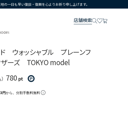
災地の一日も早い復旧・復興を心よりお祈り申し上げます。
店舗検索
del
ンド ウォッシャブル プレーンフ
ーズ TOKYO model
780
込）
pt
33円
から。分割手数料無料