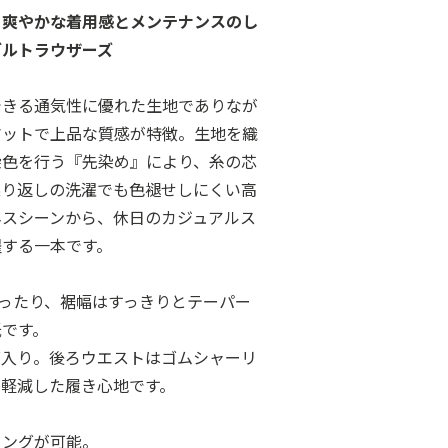
、爽やかな着用感とメンテナンスのし
ブルトラウザーズ
できる通気性に優れた生地でありなが
マットで上品な質感が特徴。生地を織
染色を行う『先染め』により、糸の芯
繰り返しの洗濯でも色褪せしにくい高
ネスシーンから、休日のカジュアルス
躍する一本です。
りはゆったり、裾幅はすっきりとテーパー
紙です。
グ入り。後ろウエストはゴムシャーリ
を軽減した履き心地です。
ニングが可能。