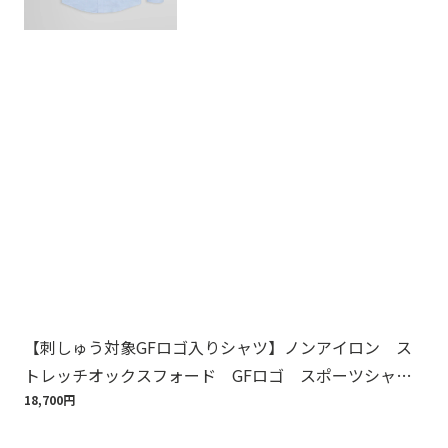
【刺しゅう対象GFロゴ入りシャツ】ノンアイロン ス
【
トレッチオックスフォード GFロゴ スポーツシャ
イ
ツ Regular Fit
18,700円
1,1