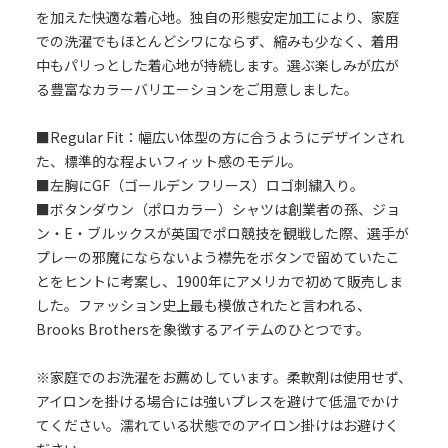
を加えた快適な着心地。独自の形態安定加工により、家庭
での洗濯でもほとんどシワにならず、縮みも少なく、着用
中もパリっとした着心地が持続します。選ぶ楽しみが広が
る豊富なカラーバリエーションをご用意しました。
■Regular Fit：幅広い体型の方に合うようにデザインされ
た、標準的な程よいフィット感のモデル。
■左胸にGF（ゴールデン フリース）ロゴ刺繍入り。
■ボタンダウン（ポロカラー）シャツは創業者の孫、ジョ
ン・E・ブルックスが英国でポロ競技を観戦した際、選手が
プレーの邪魔にならないよう襟先をボタンで留めていたこ
とをヒントに考案し、1900年にアメリカで初めて販売しま
した。ファッション史上最も模倣されたと言われる、
Brooks Brothersを象徴するアイテムのひとつです。
※家庭でのお洗濯をお薦めしています。柔軟剤は使用せず、
アイロンを掛ける場合には強いプレスを避けて低温でかけ
てください。濡れている状態でのアイロン掛けはお避けく