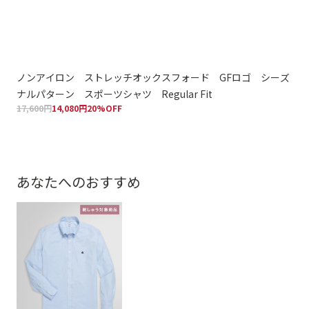
ノンアイロン ストレッチオックスフォード GFロゴ シーズ
ノ
ナルパターン スポーツシャツ Regular Fit
ク 
17,600円
14,080円
20%OFF
17,
あなたへのおすすめ