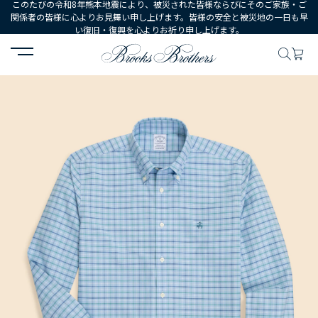
このたびの令和8年熊本地震により、被災された皆様ならびにそのご家族・ご
関係者の皆様に心よりお見舞い申し上げます。皆様の安全と被災地の一日も早
い復旧・復興を心よりお祈り申し上げます。
HOME
MEN
ウェア
シャツ
カジュアルシャツ
ノンアイロン 