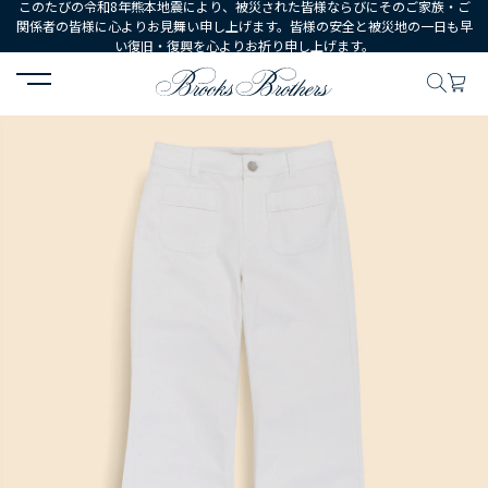
このたびの令和8年熊本地震により、被災された皆様ならびにそのご家族・ご
関係者の皆様に心よりお見舞い申し上げます。皆様の安全と被災地の一日も早
い復旧・復興を心よりお祈り申し上げます。
HOME
WOMEN
ウェア
ボトムス
パンツ
コットンブレンド