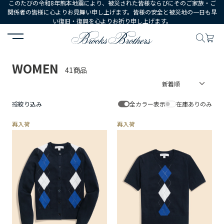
このたびの令和8年熊本地震により、被災された皆様ならびにそのご家族・ご
関係者の皆様に心よりお見舞い申し上げます。皆様の安全と被災地の一日も早
い復旧・復興を心よりお祈り申し上げます。
HOME
WOMEN
WOMEN
41商品
絞り込み
全カラー表示
在庫ありのみ
再入荷
再入荷