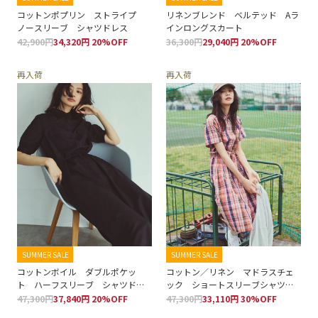
コットンポプリン ストライプ
リネンブレンド ベルテッド Aラ
ノースリーブ シャツドレス
インロングスカート
42,900円
34,320円 20%OFF
36,300円
29,040円 20%OFF
再入荷
再入荷
SUMMER SALE
SUMMER SALE
コットンボイル ダブルポケッ
コットン／リネン マドラスチェ
ト ハーフスリーブ シャツドレ
ック ショートスリーブシャツド
ス
レス
47,300円
37,840円 20%OFF
47,300円
33,110円 30%OFF