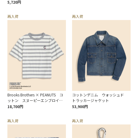
ス 16oz
5,720円
再入荷
再入荷
Brooks Brothers × PEANUTS コ
コットンデニム ウォッシュド
ットン スヌーピーエンブロイダ
トラッカージャケット
リー マリナーストライプ Tシャ
18,700円
53,900円
ツ
再入荷
再入荷