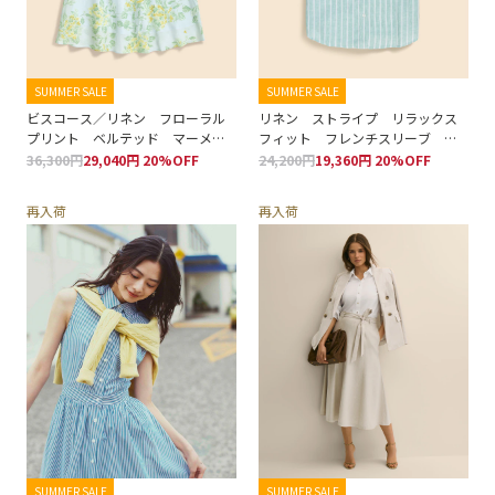
SUMMER SALE
SUMMER SALE
ビスコース／リネン フローラル
リネン ストライプ リラックス
プリント ベルテッド マーメイ
フィット フレンチスリーブ シ
ドライン ミディスカート
ャツ
36,300円
29,040円 20%OFF
24,200円
19,360円 20%OFF
再入荷
再入荷
SUMMER SALE
SUMMER SALE