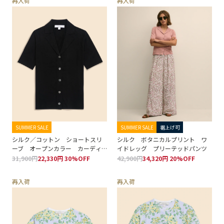
再入荷
再入荷
SUMMER SALE
SUMMER SALE
裾上げ可
シルク／コットン ショートスリ
シルク ボタニカルプリント ワ
ーブ オープンカラー カーディ
イドレッグ プリーテッドパンツ
ガン
31,900円
22,330円 30%OFF
42,900円
34,320円 20%OFF
再入荷
再入荷