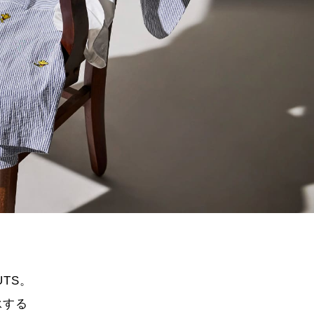
TS。
承する