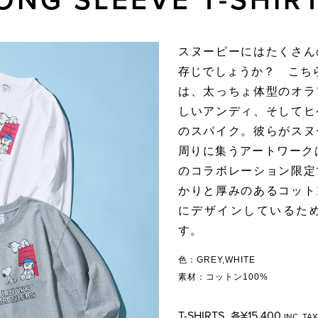
スヌーピーにはたくさん
存じでしょうか？ こち
は、太っちょ体型のオラ
しいアンディ、そしてヒ
のスパイク。彼らがスヌ
周りに集うアートワーク
のコラボレーション限定
かりと厚みのあるコット
にデザインしているた
す。
色：GREY,WHITE
素材：コットン100%
T-SHIRTS
¥15,400
各
INC. TAX