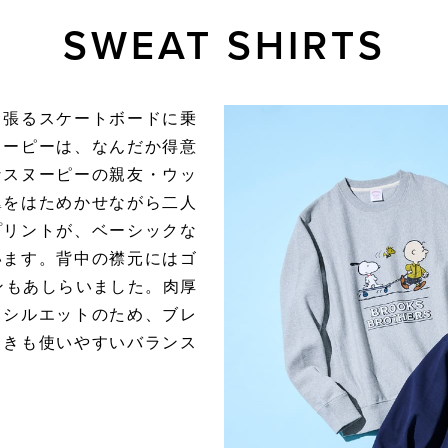
SWEAT SHIRTS
っ張るスケートボードに乗
ヌーピーは、なんだか得意
なスヌーピーの親友・ウッ
翼をはためかせながら二人
プリントが、ベーシックな
います。背中の襟元にはゴ
ンもあしらいました。肉厚
るシルエットのため、ブレ
ときも使いやすいバランス