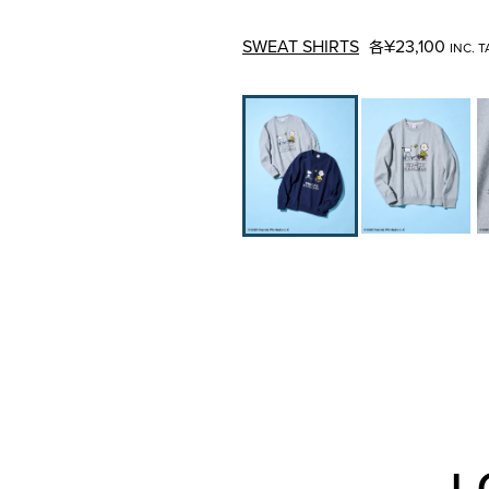
SWEAT SHIRTS
¥23,100
各
INC. T
L