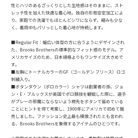
性とハリのあるざっくりとした生地感はそのままに、スト
レッチ性を加えた快適な着心地。独自の形態安定加工によ
り、家庭での洗濯でもほとんどシワにならず、縮みも少な
く、着用中もパリっとした着心地が持続します。
■Regular Fit：幅広い体型の方に合うようにデザインされ
た、Brooks Brothersの標準的なフィット感のモデル。ア
メリカサイズのため、日本規格よりもワンサイズ大きめで
す。
■左胸にトーナルカラーのGF（ゴールデン フリース）ロゴ
刺繍入り。
■ボタンダウン（ポロカラー）シャツは創業者の孫、ジョ
ン・E・ブルックスが英国でポロ競技を観戦した際に、選手
がプレーの邪魔にならないよう襟先をボタンで留めている
ことにヒントを得て考案し、1900年にアメリカで初めて販
売しました。ファッション史上最も模倣されたとも言われ
る、Brooks Brothersを象徴するアイテムのひとつです。