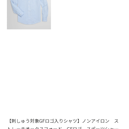
【刺しゅう対象GFロゴ入りシャツ】ノンアイロン ス
【
トレッチオックスフォード GFロゴ スポーツシャ
周