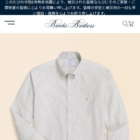
このたびの令和8年熊本地震により、被災された皆様ならびにそのご家族・ご
関係者の皆様に心よりお見舞い申し上げます。皆様の安全と被災地の一日も早
い復旧・復興を心よりお祈り申し上げます。
HOME
MEN
ウェア
シャツ
カジュアルシャツ
ノンアイロン 