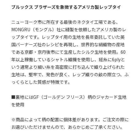
ブルックス ブラザーズを象徴するアメリカ製レップタイ
ニューヨーク市に所在する最後のネクタイ工場である、
MONGRU（モングル）社に縫製を依頼したアメリカ製のレ
ップタイです。レップタイ用の生地を長年委託していた英
国バーナーズ社のレシピを再現し、世界的な絹織物の産地
である京都・京丹後市にて生産したシルク生地を使用。60
年以上稼働しているシャトル織機を使用し、経糸に6plyと
いう通常より細い糸を高密度に打ち込んで織り上げられた
生地は、堅牢で、発色が良く、レップ織りの畝の際立つ、ふ
っくらとした質感が特徴です。
■裏地にはGF（ゴールデン フリース）柄のジャカード生地
を使用
※商品によって柄の配置に個体差があります。ご注文の際に
お選びいただけませんので、あらかじめご了承ください。