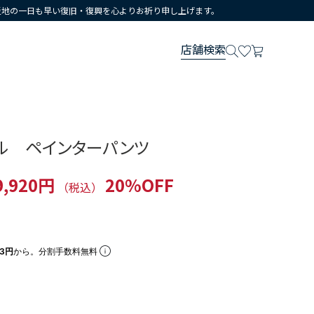
災地の一日も早い復旧・復興を心よりお祈り申し上げます。
店舗検索
ル ペインターパンツ
9,920円
20%OFF
（税込）
73円
から。分割手数料無料