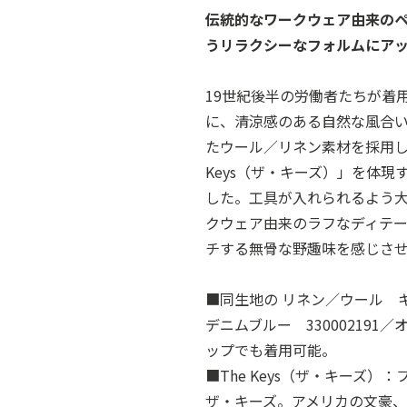
伝統的なワークウェア由来の
うリラクシーなフォルムにア
19世紀後半の労働者たちが着
に、清涼感のある自然な風合
たウール／リネン素材を採用し
Keys（ザ・キーズ）」を体
した。工具が入れられるよう
クウェア由来のラフなディテ
チする無骨な野趣味を感じさ
■同生地の リネン／ウール キャ
デニムブルー 33000219
ップでも着用可能。
■The Keys（ザ・キーズ
ザ・キーズ。アメリカの文豪