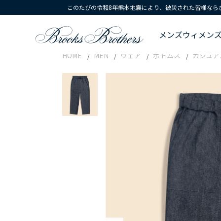
このたびの令和8年熊本地震により、被災された皆様なら
メンズ
ウィメン
HOME
MEN
ウェア
ボトムス
カジュア