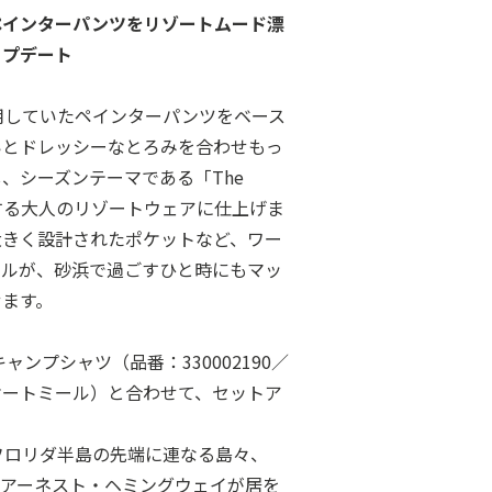
ペインターパンツをリゾートムード漂
ップデート
用していたペインターパンツをベース
いとドレッシーなとろみを合わせもっ
、シーズンテーマである「The
現する大人のリゾートウェアに仕上げま
大きく設計されたポケットなど、ワー
ールが、砂浜で過ごすひと時にもマッ
せます。
ンプシャツ（品番：330002190／
1／オートミール）と合わせて、セットア
）：フロリダ半島の先端に連なる島々、
、アーネスト・ヘミングウェイが居を