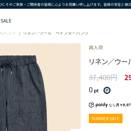
びにそのご家族・ご関係者の皆様に心よりお見舞い申し上げます。皆様の安全と被
ズ
SALE
ルパンツ
リネン／ウール ペインターパンツ
再入荷
リネン／ウー
37,400円
2
0
pt
なら
月々9,9
SUMMER SALE