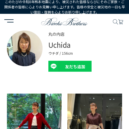
このたびの令和8年熊本地震により、被災された皆様ならびにそのご家族・ご
関係者の皆様に心よりお見舞い申し上げます。皆様の安全と被災地の一日も早
い復旧・復興を心よりお祈り申し上げます。
HOME
コーディネート
スタッフ詳細
丸の内店
Uchida
ウチダ / 156cm
友だち追加