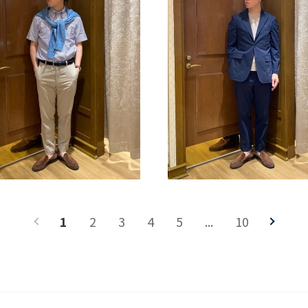
1
2
3
4
5
...
10