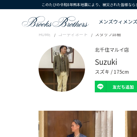
このたびの令和8年熊本地震により、被災された皆様なら
メンズ
ウィメン
HOME
コーディネート
スタッフ詳細
北千住マルイ店
Suzuki
スズキ / 175cm
友だち追加