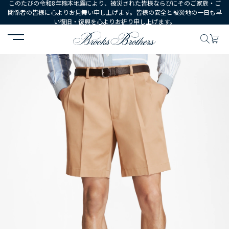
このたびの令和8年熊本地震により、被災された皆様ならびにそのご家族・ご
関係者の皆様に心よりお見舞い申し上げます。皆様の安全と被災地の一日も早
い復旧・復興を心よりお祈り申し上げます。
HOME
MEN
ウェア
ボトムス
カジュアルパンツ
ストレッチ