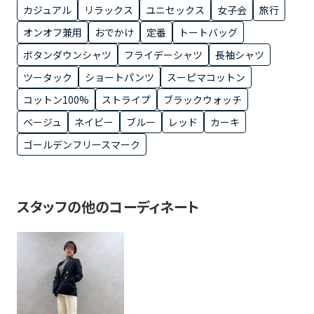
カジュアル
リラックス
ユニセックス
女子会
旅行
オンオフ兼用
おでかけ
定番
トートバッグ
ボタンダウンシャツ
フライデーシャツ
長袖シャツ
ツータック
ショートパンツ
スーピマコットン
コットン100%
ストライプ
ブラックウォッチ
ベージュ
ネイビー
ブルー
レッド
カーキ
ゴールデンフリースマーク
スタッフの他のコーディネート