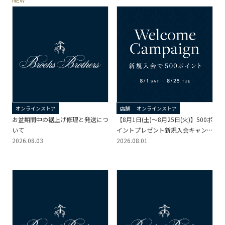
オンラインストア
店舗
オンラインストア
お盆期間中の裾上げ修理と発送につ
【8月1日(土)～8月25日(火)】500ポ
いて
イントプレゼント新規入会キャンペ
2026.08.03
ーン
2026.08.01