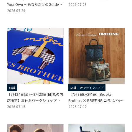
Your Own ～あなただけのGolden
2026.07.29
Fleece～
2026.07.29
店舗
店舗
オンラインストア
【7月24日(金)～8月23日(日)丸の内
【7月8日(水)発売】Brooks
店限定】夏休みワークショップ
Brothers × BRIEFING コラボバッグ
「Upcycle Collage Lab in Brooks
2026.07.15
新色
2026.07.02
Brothers Marunouchi」