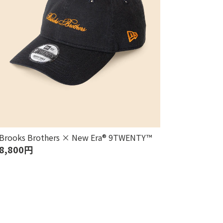
Brooks Brothers × New Era® 9TWENTY™
8,800円