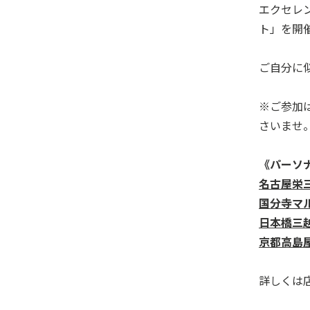
エクセレ
ト」を開
ご自分に
※ご参加
さいませ
《パーソ
名古屋栄
国分寺マ
日本橋三
京都高島
詳しくは