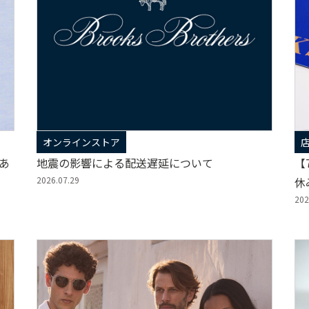
オンラインストア
～あ
地震の影響による配送遅延について
【
2026.07.29
休み
Br
202