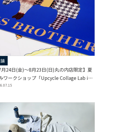
店舗
7月24日(金)～8月23日(日)丸の内店限定】夏
ワークショップ「Upcycle Collage Lab in
ooks Brothers Marunouchi」
6.07.15