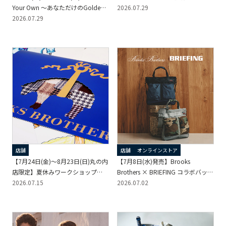
Your Own ～あなただけのGolden
2026.07.29
Fleece～
2026.07.29
店舗
店舗
オンラインストア
【7月24日(金)～8月23日(日)丸の内
【7月8日(水)発売】Brooks
店限定】夏休みワークショップ
Brothers × BRIEFING コラボバッグ
「Upcycle Collage Lab in Brooks
2026.07.15
新色
2026.07.02
Brothers Marunouchi」