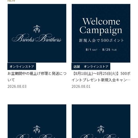
オンラインストア
店舗
オンラインストア
お盆期間中の裾上げ修理と発送につ
【8月1日(土)～8月25日(火)】500ポ
いて
イントプレゼント新規入会キャンペ
2026.08.03
ーン
2026.08.01