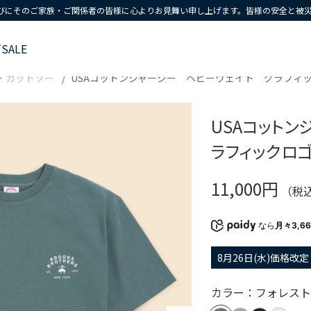
びにそのご家族・ご関係者の皆様に心よりお見舞い申し上げます。皆様の安全と被
ズ
SALE
・カットソー
USAコットンジャージー ヘビーウェイト グラフィ
USAコット
ラフィックロ
11,000円
（税
なら
月々3,6
8月26日(水)価格改定
カラー：フォレスト