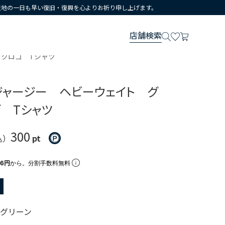
災地の一日も早い復旧・復興を心よりお祈り申し上げます。
店舗検索
ックロゴ Tシャツ
ンジャージー ヘビーウェイト グ
ゴ Tシャツ
300
込）
pt
66円
から。分割手数料無料
グリーン