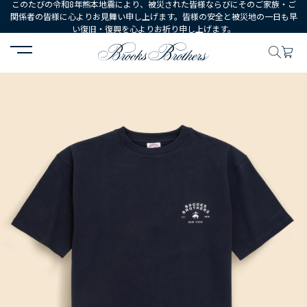
このたびの令和8年熊本地震により、被災された皆様ならびにそのご家族・ご
関係者の皆様に心よりお見舞い申し上げます。皆様の安全と被災地の一日も早
い復旧・復興を心よりお祈り申し上げます。
HOME
MEN
ウェア
トップス
Tシャツ・カットソー
USAコ