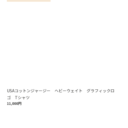
USAコットンジャージー ヘビーウェイト グラフィックロ
U
9,9
ゴ Tシャツ
11,000円