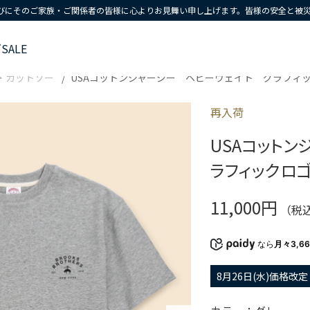
びにそのご家族・ご関係者の皆様に心よりお見舞い申し上げます。皆様の安全と被
ズ
SALE
・カットソー
USAコットンジャージー ヘビーウェイト グラフィ
再入荷
USAコット
ラフィックロ
11,000円
（税
なら
月々3,6
8月26日(水)価格改定