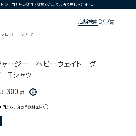
災地の一日も早い復旧・復興を心よりお祈り申し上げます。
店舗検索
ックロゴ Tシャツ
ンジャージー ヘビーウェイト グ
ゴ Tシャツ
300
込）
pt
66円
から。分割手数料無料