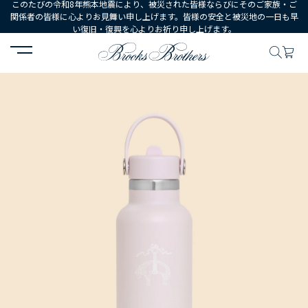
このたびの令和8年熊本地震により、被災された皆様ならびにそのご家族・ご
関係者の皆様に心よりお見舞い申し上げます。皆様の安全と被災地の一日も早
い復旧・復興を心よりお祈り申し上げます。
HOME
MEN
シューズ・アクセサリー
小物・雑貨
Brooks Br