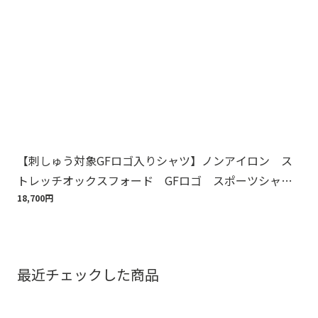
【刺しゅう対象GFロゴ入りシャツ】ノンアイロン ス
Br
トレッチオックスフォード GFロゴ スポーツシャ
バ
ツ Regular Fit
18,700円
75,
最近チェックした商品