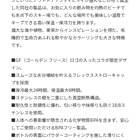
ンといったアウトドアアクティビティが盛んなこの地で誕生
した同社の製品は、お気に入りの飲み物を灼熱のビーチで
も氷点下のスキー場でも、どんな場所でも美味しい温度で
キープできる高い保温・保冷力を誇ります。
雄大な海や植物、果実からインスピレーションを得た、有
機的で生命力あふれる鮮やかなカラーリングも大きな特徴
です。
■GF（ゴールデン フリース）ロゴの入ったコラボ限定デザ
イン。
■スムーズな水分補給を叶えるフレックスストローキャッ
プを採用
■保冷最大24時間、保温最大6時間。
■ステンレスの壁を二重にした真空断熱構造。
■耐久性と耐錆性に優れ、匂い移りや味移りも防ぐ18/8ス
テンレスを使用。
■人体への悪影響が懸念される化学物質BPAを含まず、安心
してご使用いただけるBPAフリー製品。
■ボトルの表面にパウダーコーティングを施した滑りにく