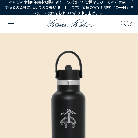
このたびの令和8年熊本地震により、被災された皆様ならびにそのご家族・ご
関係者の皆様に心よりお見舞い申し上げます。皆様の安全と被災地の一日も早
い復旧・復興を心よりお祈り申し上げます。
HOME
MEN
シューズ・アクセサリー
小物・雑貨
Brooks Br