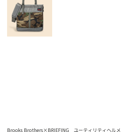
Brooks Brothers×BRIEFING ユーティリティヘルメ
ノ