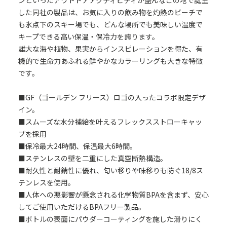
ンといったアウトドアアクティビティが盛んなこの地で誕生
した同社の製品は、お気に入りの飲み物を灼熱のビーチで
も氷点下のスキー場でも、どんな場所でも美味しい温度で
キープできる高い保温・保冷力を誇ります。
雄大な海や植物、果実からインスピレーションを得た、有
機的で生命力あふれる鮮やかなカラーリングも大きな特徴
です。
■GF（ゴールデン フリース）ロゴの入ったコラボ限定デザ
イン。
■スムーズな水分補給を叶えるフレックスストローキャッ
プを採用
■保冷最大24時間、保温最大6時間。
■ステンレスの壁を二重にした真空断熱構造。
■耐久性と耐錆性に優れ、匂い移りや味移りも防ぐ18/8ス
テンレスを使用。
■人体への悪影響が懸念される化学物質BPAを含まず、安心
してご使用いただけるBPAフリー製品。
■ボトルの表面にパウダーコーティングを施した滑りにく