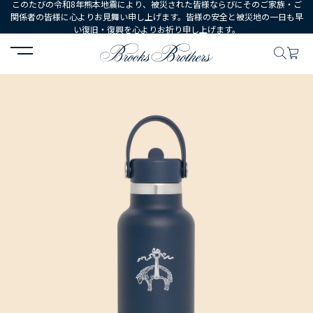
このたびの令和8年熊本地震により、被災された皆様ならびにそのご家族・ご
関係者の皆様に心よりお見舞い申し上げます。皆様の安全と被災地の一日も早
い復旧・復興を心よりお祈り申し上げます。
HOME
MEN
シューズ・アクセサリー
小物・雑貨
Brooks Br