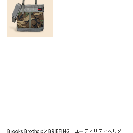
Brooks Brothers×BRIEFING ユーティリティヘルメ
ノ