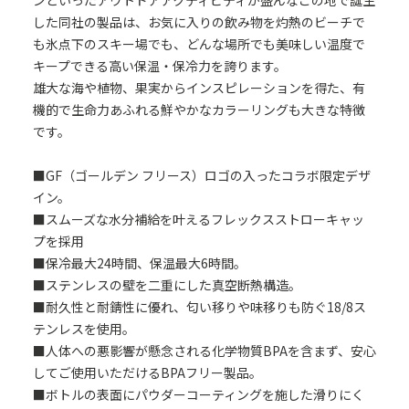
ンといったアウトドアアクティビティが盛んなこの地で誕生
した同社の製品は、お気に入りの飲み物を灼熱のビーチで
も氷点下のスキー場でも、どんな場所でも美味しい温度で
キープできる高い保温・保冷力を誇ります。
雄大な海や植物、果実からインスピレーションを得た、有
機的で生命力あふれる鮮やかなカラーリングも大きな特徴
です。
■GF（ゴールデン フリース）ロゴの入ったコラボ限定デザ
イン。
■スムーズな水分補給を叶えるフレックスストローキャッ
プを採用
■保冷最大24時間、保温最大6時間。
■ステンレスの壁を二重にした真空断熱構造。
■耐久性と耐錆性に優れ、匂い移りや味移りも防ぐ18/8ス
テンレスを使用。
■人体への悪影響が懸念される化学物質BPAを含まず、安心
してご使用いただけるBPAフリー製品。
■ボトルの表面にパウダーコーティングを施した滑りにく