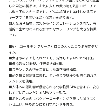
ンといったアウトドアアクティビティが盛んなこの地で誕生
した同社の製品は、お気に入りの飲み物を灼熱のビーチで
も氷点下のスキー場でも、どんな場所でも美味しい温度で
キープできる高い保温・保冷力を誇ります。
雄大な海や植物、果実からインスピレーションを得た、有
機的で生命力あふれる鮮やかなカラーリングも大きな特徴
です。
■GF（ゴールデン フリース）ロゴの入ったコラボ限定デザ
イン。
■大きめの氷でも入れやすく、洗浄しやすい5.8cm口径。
■保冷最大24時間、保温最大6時間。
■ステンレスの壁を二重にした真空断熱構造。
■耐久性と耐錆性に優れ、匂い移りや味移りも防ぐ18/8ス
テンレスを使用。
■人体への悪影響が懸念される化学物質BPAを含まず、安心
してご使用いただけるBPAフリー製品。
■ボトルの表面にパウダーコーティングを施した滑りにく
い仕上げ。持ち運びに便利なハンドル付き。