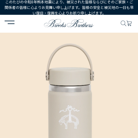
このたびの令和8年熊本地震により、被災された皆様ならびにそのご家族・ご
関係者の皆様に心よりお見舞い申し上げます。皆様の安全と被災地の一日も早
い復旧・復興を心よりお祈り申し上げます。
HOME
MEN
シューズ・アクセサリー
小物・雑貨
Brooks Br