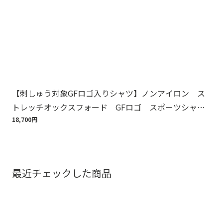
【刺しゅう対象GFロゴ入りシャツ】ノンアイロン ス
Br
トレッチオックスフォード GFロゴ スポーツシャ
ット
ツ Regular Fit
18,700円
110
最近チェックした商品