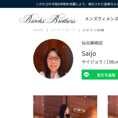
このたびの令和8年熊本地震により、被災された皆様なら
メンズ
ウィメン
HOME
コーディネート
スタッフ詳細
仙台藤崎店
Saijo
サイジョウ / 158c
友だち追加