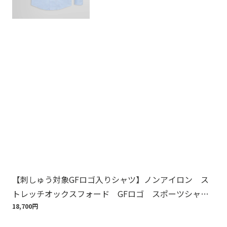
【刺しゅう対象GFロゴ入りシャツ】ノンアイロン ス
Br
トレッチオックスフォード GFロゴ スポーツシャ
バ
ツ Regular Fit
18,700円
75,