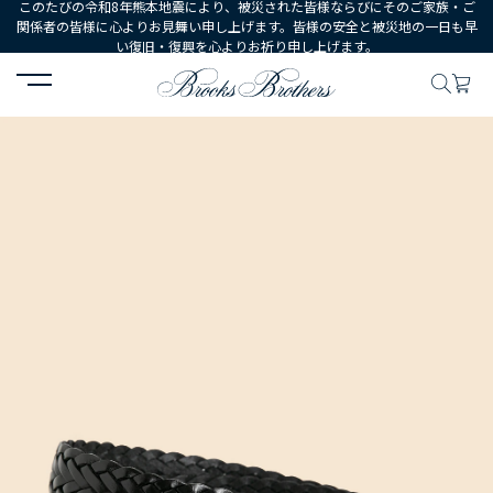
このたびの令和8年熊本地震により、被災された皆様ならびにそのご家族・ご
関係者の皆様に心よりお見舞い申し上げます。皆様の安全と被災地の一日も早
い復旧・復興を心よりお祈り申し上げます。
HOME
MEN
シューズ・アクセサリー
ベルト・サスペンダー
カ