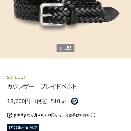
1 | ...
SOLDOUT
カウレザー ブレイドベルト
18,700円
510
（税込）
pt
なら
月々6,233円
から。分割手数料無料
8月26日(水)価格改定