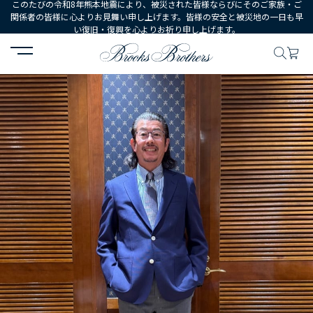
このたびの令和8年熊本地震により、被災された皆様ならびにそのご家族・ご
関係者の皆様に心よりお見舞い申し上げます。皆様の安全と被災地の一日も早
い復旧・復興を心よりお祈り申し上げます。
HOME
コーディネート
コーディネート詳細