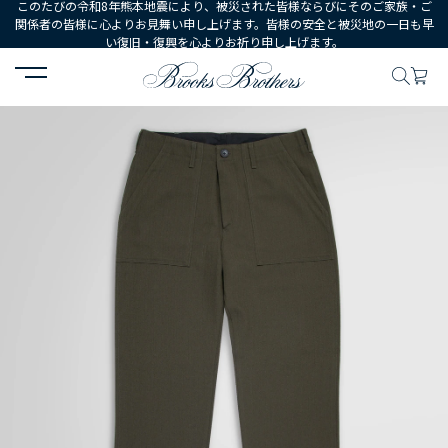
このたびの令和8年熊本地震により、被災された皆様ならびにそのご家族・ご
関係者の皆様に心よりお見舞い申し上げます。皆様の安全と被災地の一日も早
い復旧・復興を心よりお祈り申し上げます。
HOME
MEN
ウェア
ボトムス
カジュアルパンツ
ウール ヘ