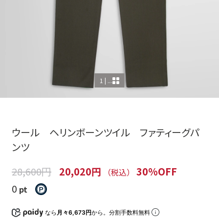
1 | ...
ウール ヘリンボーンツイル ファティーグパ
ンツ
28,600円
20,020円
30%OFF
（税込）
0
pt
なら
月々6,673円
から。分割手数料無料