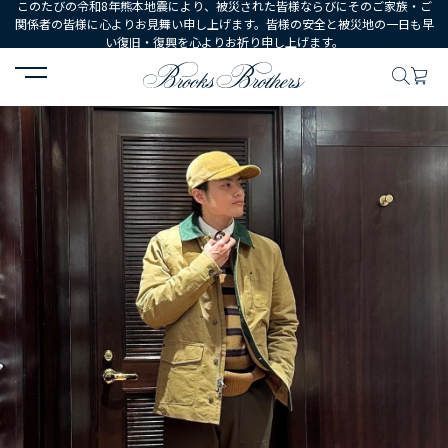
このたびの令和8年熊本地震により、被災された皆様ならびにそのご家族・ご
関係者の皆様に心よりお見舞い申し上げます。皆様の安全と被災地の一日も早
い復旧・復興を心よりお祈り申し上げます。
HOME
コーディネート
コーディネート詳細