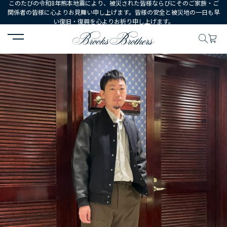
このたびの令和8年熊本地震により、被災された皆様ならびにそのご家族・ご
関係者の皆様に心よりお見舞い申し上げます。皆様の安全と被災地の一日も早
い復旧・復興を心よりお祈り申し上げます。
HOME
コーディネート
コーディネート詳細