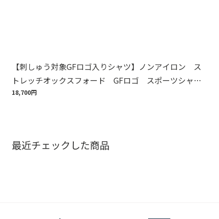
【刺しゅう対象GFロゴ入りシャツ】ノンアイロン ス
Br
トレッチオックスフォード GFロゴ スポーツシャ
バ
ツ Regular Fit
18,700円
75,
最近チェックした商品