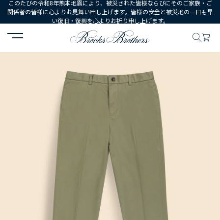
このたびの令和8年熊本地震により、被災された皆様ならびにそのご家族・ご
関係者の皆様に心よりお見舞い申し上げます。皆様の安全と被災地の一日も早
い復旧・復興を心よりお祈り申し上げます。
HOME
MEN
ウェア
ボトムス
カジュアルパンツ
ライトウエイ