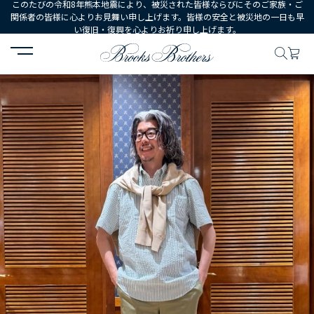
このたびの令和8年熊本地震により、被災された皆様ならびにそのご家族・ご
関係者の皆様に心よりお見舞い申し上げます。皆様の安全と被災地の一日も早
い復旧・復興を心よりお祈り申し上げます。
HOME
コーディネート
コーディネート詳細