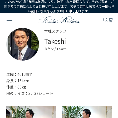
このたびの令和8年熊本地震により、被災された皆様ならびにそのご家族・ご
関係者の皆様に心よりお見舞い申し上げます。皆様の安全と被災地の一日も早
い復旧・復興を心よりお祈り申し上げます。
HOME
コーディネート
スタッフ詳細
本社スタッフ
Takeshi
タケシ / 164cm
年齢：40代前半
身長：164cm
体重：60kg
服のサイズ：S、37ショート