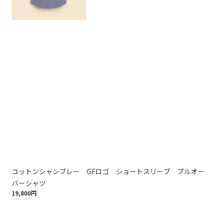
コットンシャンブレー GFロゴ ショートスリーブ プルオー
コ
17,
バーシャツ
19,800円