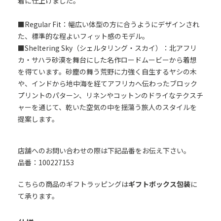
着に仕上げました。
■Regular Fit：幅広い体型の方に合うようにデザインされ
た、標準的な程よいフィット感のモデル。
■Sheltering Sky（シェルタリング・スカイ）：北アフリ
カ・サハラ砂漠を舞台にした名作ロードムービーから着想
を得ています。砂塵の舞う荒野に力強く自生するヤシの木
や、インドから地中海を経てアフリカへ伝わったブロック
プリントのパターン、リネンやコットンのドライなテクスチ
ャーを通じて、乾いた空気の中を揺蕩う旅人のスタイルを
提案します。
店舗へのお問い合わせの際は下記品番をお伝え下さい。
品番：100227153
こちらの商品のギフトラッピングは
ギフトボックス包装
に
て承ります。