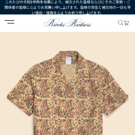
このたびの令和8年熊本地震により、被災された皆様ならびにそのご家族・ご
関係者の皆様に心よりお見舞い申し上げます。皆様の安全と被災地の一日も早
い復旧・復興を心よりお祈り申し上げます。
HOME
MEN
ウェア
シャツ
カジュアルシャツ
コットン ブロ