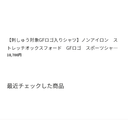
【刺しゅう対象GFロゴ入りシャツ】ノンアイロン ス
Br
トレッチオックスフォード GFロゴ スポーツシャ
ット
ツ Regular Fit
18,700円
110
最近チェックした商品