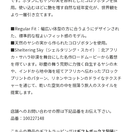
です。ボタンにもヤシの実を原料としたコロゾボタンを採
用。使い込むほどに艶を増す自然な経年変化が、世界観を
より一層引き立てます。
■Regular Fit：幅広い体型の方に合うようにデザインされ
た、標準的な程よいフィット感のモデル。
■天然のヤシの実から作られたコロゾボタンを使用。
■Sheltering Sky（シェルタリング・スカイ）：北アフリ
カ・サハラ砂漠を舞台にした名作ロードムービーから着想
を得ています。砂塵の舞う荒野に力強く自生するヤシの木
や、インドから地中海を経てアフリカへ伝わったブロック
プリントのパターン、リネンやコットンのドライなテクスチ
ャーを通じて、乾いた空気の中を揺蕩う旅人のスタイルを
提案します。
店舗へのお問い合わせの際は下記品番をお伝え下さい。
品番：100227148
こちらの商品のギフトラッピングは
ギフトボックス包装
に