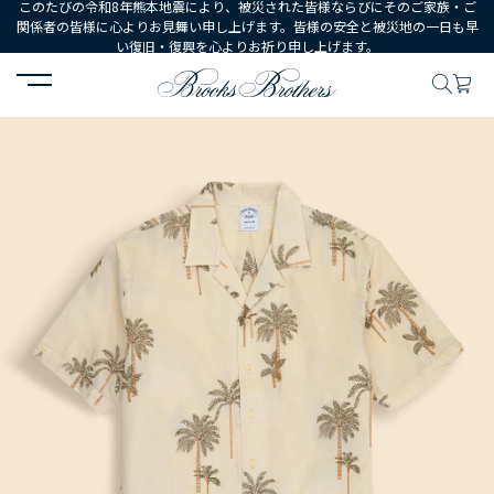
このたびの令和8年熊本地震により、被災された皆様ならびにそのご家族・ご
関係者の皆様に心よりお見舞い申し上げます。皆様の安全と被災地の一日も早
い復旧・復興を心よりお祈り申し上げます。
HOME
MEN
ウェア
シャツ
カジュアルシャツ
コットン／リネ