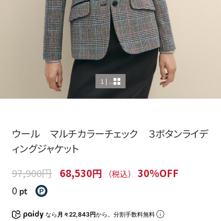
1 | ...
ウール マルチカラーチェック ３ボタンライデ
ィングジャケット
97,900円
68,530円
30%OFF
（税込）
0
pt
なら
月々22,843円
から。分割手数料無料