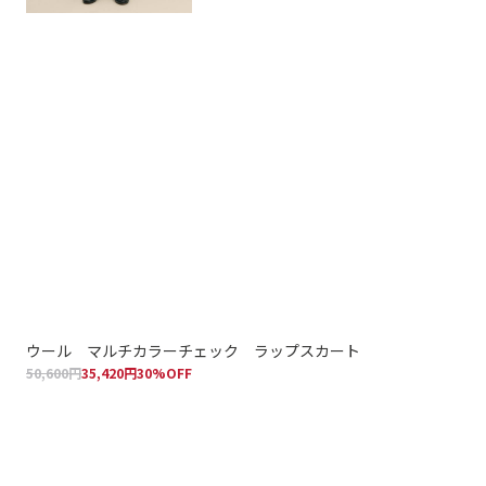
ウール マルチカラーチェック ラップスカート
ポ
50,600円
35,420円
30%OFF
36,