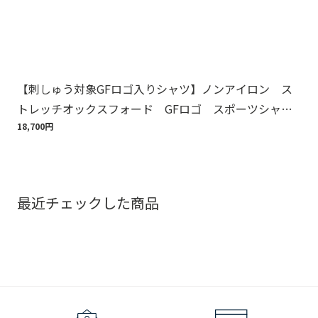
【刺しゅう対象GFロゴ入りシャツ】ノンアイロン ス
【
トレッチオックスフォード GFロゴ スポーツシャ
周
ツ Regular Fit
18,700円
1,6
最近チェックした商品