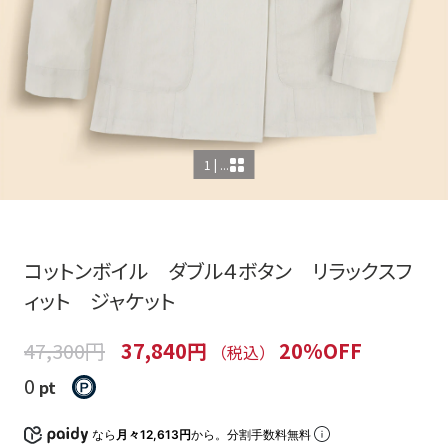
1 | ...
コットンボイル ダブル４ボタン リラックスフ
ィット ジャケット
47,300円
37,840円
20%OFF
（税込）
0
pt
なら
月々12,613円
から。分割手数料無料