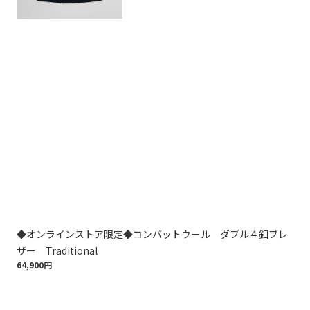
◆オンラインストア限定◆コンバットウール ダブル４釦ブレ
コ
61,
ザー Traditional
64,900円