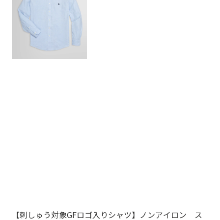
【刺しゅう対象GFロゴ入りシャツ】ノンアイロン ス
Br