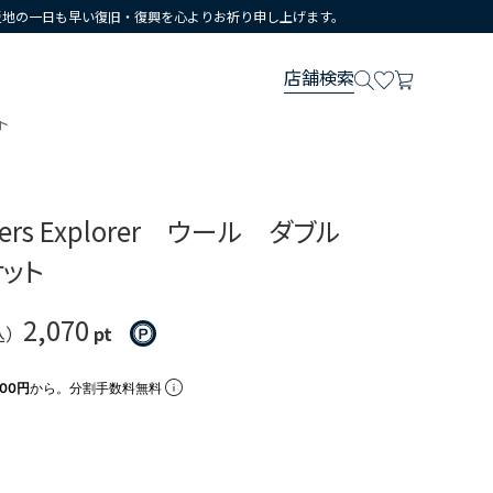
災地の一日も早い復旧・復興を心よりお祈り申し上げます。
店舗検索
ト
thers Explorer ウール ダブル
ット
2,070
込）
pt
300円
から。分割手数料無料