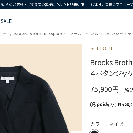
びにそのご家族・ご関係者の皆様に心よりお見舞い申し上げます。皆様の安全と被
ズ
SALE
ザー
Brooks Brothers Explorer ウール ダブル４ボタンジャケッ
SOLDOUT
Brooks Bro
４ボタンジャケ
75,900円
（税
なら
月々25,
カラー：ネイビー