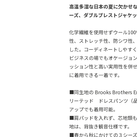
高温多湿な日本の夏に欠かせないBroo
ーズ、ダブルブレストジャケ
化学繊維を使用せずウール10
性、ストレッチ性、防シワ性
した。コーディネートしやす
ビジネスの場でもオケージョ
ッション性と高い実用性を併
に着用できる一着です。
■同生地の Brooks Brothe
リーテッド ドレスパンツ（品番
アップでも着用可能。
■肩パッドを入れず、芯地類
地は、背抜き観音仕様です。
■春から秋にかけての３シー