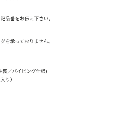
下記品番をお伝え下さい。
ングを承っておりません。
袖裏／パイピング仕様)
チ入り）
）