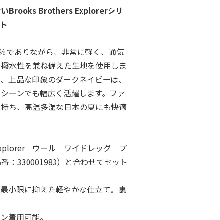
ks Brothers Explorerシリ
ット
0％でありながら、非常に軽く、通気
、撥水性を兼ね備えた生地を使用しま
く、上品な印象のダークネイビーは、
ンシーンでも幅広く活躍します。ファ
せ持ち、高温多湿な日本の夏にも快適
rs Explorer ウール ワイドレッグ プ
：330001983）と合わせてセット
も最小限に抑えた軽やかな仕立て。裏
ズン着用可能。