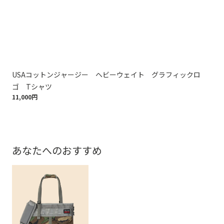
USAコットンジャージー ヘビーウェイト グラフィックロ
U
9,9
ゴ Tシャツ
11,000円
あなたへのおすすめ