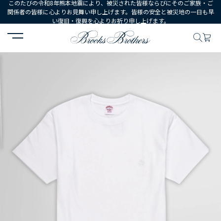
このたびの令和8年熊本地震により、被災された皆様ならびにそのご家族・ご
関係者の皆様に心よりお見舞い申し上げます。皆様の安全と被災地の一日も早
い復旧・復興を心よりお祈り申し上げます。
HOME
MEN
ウェア
トップス
Tシャツ・カットソー
コットン