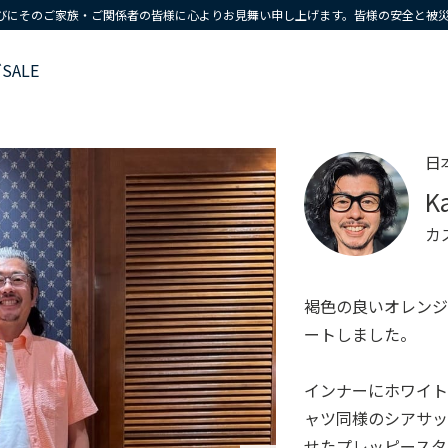
びにそのご家族・ご関係者の皆様に心よりお見舞い申し上げます。皆様の安全と被
ズ
SALE
日
K
カ
褐色の良いオレン
ートしました。
インナーにホワイト
ャツ同様のシアサ
せたプレッピースタ