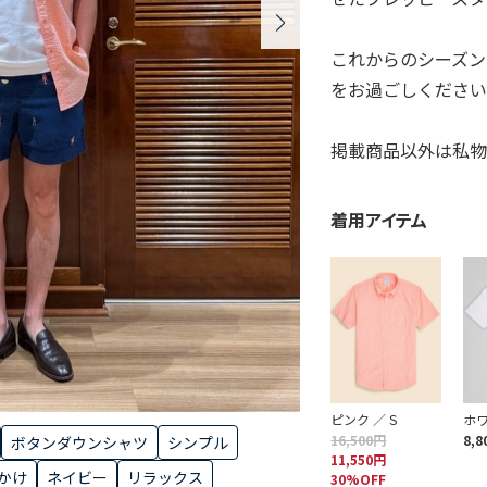
これからのシーズ
をお過ごしくださ
掲載商品以外は私物
着用アイテム
ピンク ／ S
ホワ
16,500円
8,8
ボタンダウンシャツ
シンプル
11,550円
かけ
ネイビー
リラックス
30%OFF