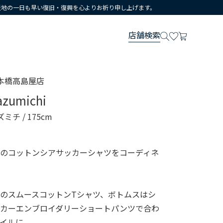
災地の一日も早い復旧・復興を心よりお祈り申し上げます。
店舗検索
本橋高島屋店
azumichi
ズミチ
/ 175cm
ジのコットンシアサッカーシャツをコーディネ
のスムースコットンTシャツ、ボトムスはシ
ッカーエンブロイダリーショートパンツで合わ
イルに。