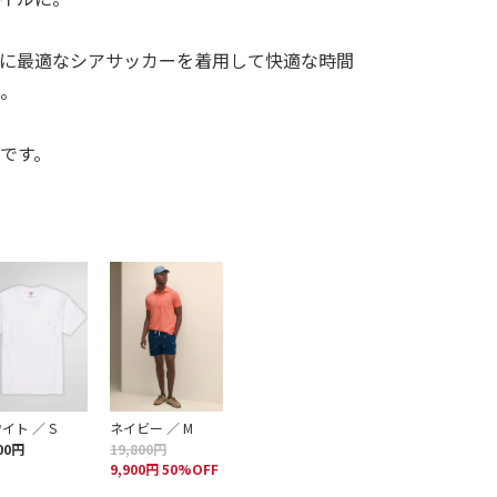
ンに最適なシアサッカーを着用して快適な時間
い。
です。
イト ／ S
ネイビー ／ M
00円
19,800円
9,900円 50%OFF