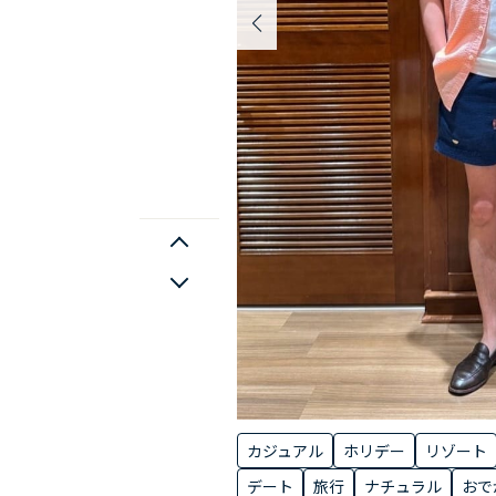
カジュアル
ホリデー
リゾート
デート
旅行
ナチュラル
おで