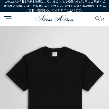
このたびの令和8年熊本地震により、被災された皆様ならびにそのご家族・ご
関係者の皆様に心よりお見舞い申し上げます。皆様の安全と被災地の一日も早
い復旧・復興を心よりお祈り申し上げます。
HOME
MEN
ウェア
トップス
Tシャツ・カットソー
コットン