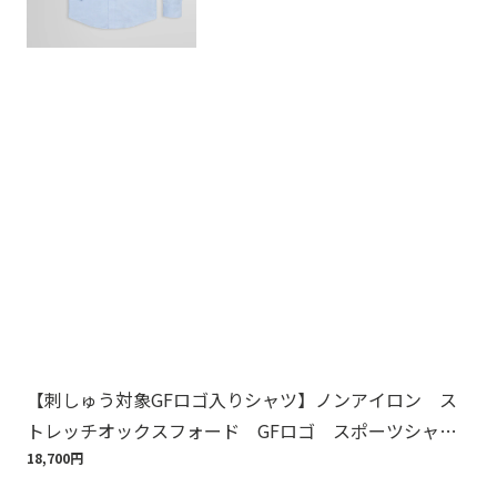
【刺しゅう対象GFロゴ入りシャツ】ノンアイロン ス
Br
トレッチオックスフォード GFロゴ スポーツシャ
ット
ツ Regular Fit
18,700円
110