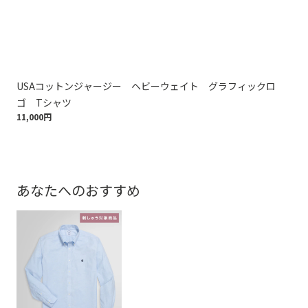
USAコットンジャージー ヘビーウェイト グラフィックロ
U
9,9
ゴ Tシャツ
11,000円
あなたへのおすすめ