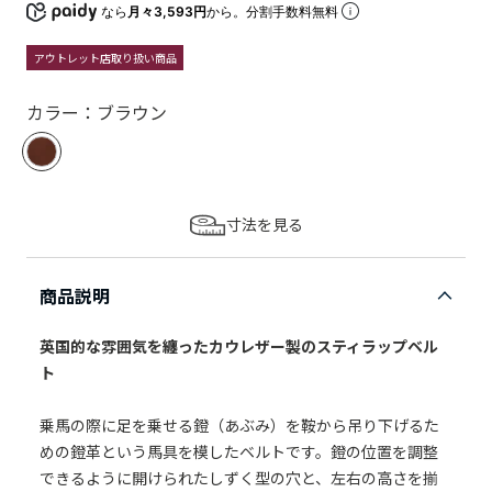
なら
月々3,593円
から。分割手数料無料
アウトレット店取り扱い商品
カラー：ブラウン
寸法を見る
商品説明
英国的な雰囲気を纏ったカウレザー製のスティラップベル
ト
乗馬の際に足を乗せる鐙（あぶみ）を鞍から吊り下げるた
めの鐙革という馬具を模したベルトです。鐙の位置を調整
できるように開けられたしずく型の穴と、左右の高さを揃