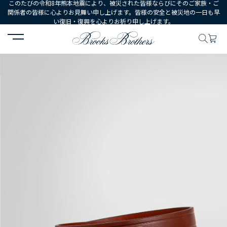
このたびの令和8年熊本地震により、被災された皆様ならびにそのご家族・ご
関係者の皆様に心よりお見舞い申し上げます。皆様の安全と被災地の一日も早
い復旧・復興を心よりお祈り申し上げます。
HOME
MEN
シューズ・アクセサリー
ベルト・サスペンダー
カ