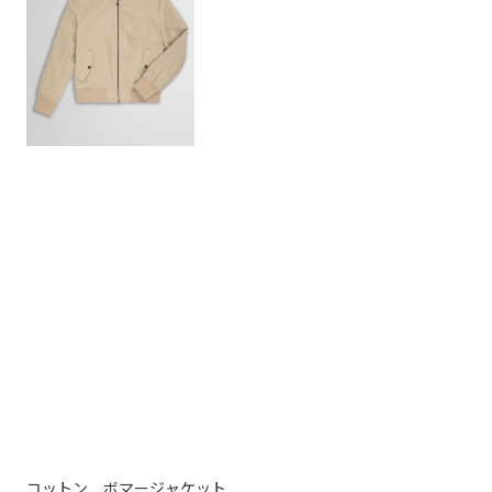
コットン ボマージャケット
ウ