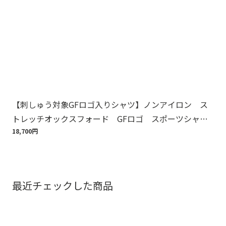
【刺しゅう対象GFロゴ入りシャツ】ノンアイロン ス
【
トレッチオックスフォード GFロゴ スポーツシャ
周
ツ Regular Fit
18,700円
1,6
最近チェックした商品