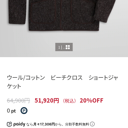
1 | ...
ウール/コットン ビーチクロス ショートジャ
ケット
64,900円
51,920円
20%OFF
（税込）
0
pt
なら
月々17,306円
から。分割手数料無料