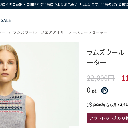
びにそのご家族・ご関係者の皆様に心よりお見舞い申し上げます。皆様の安全と被
ズ
SALE
ター
ラムズウール フェアアイル ノースリーブセーター
ラムズウール
ーター
22,000円
1
0
pt
なら
月々3,6
アウトレット店取り