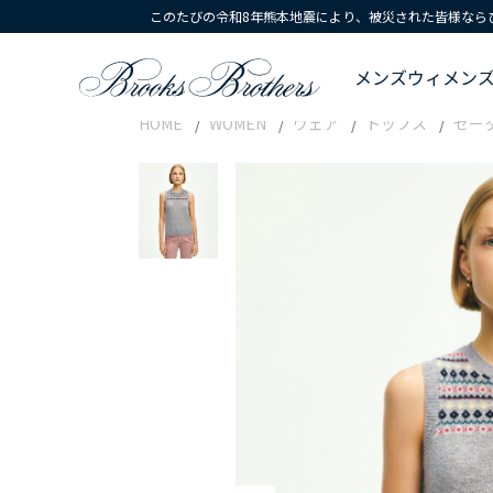
このたびの令和8年熊本地震により、被災された皆様なら
メンズ
ウィメン
HOME
WOMEN
ウェア
トップス
セー