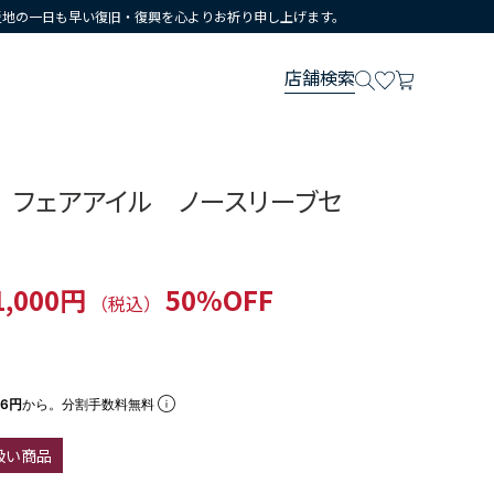
災地の一日も早い復旧・復興を心よりお祈り申し上げます。
店舗検索
 フェアアイル ノースリーブセ
1,000円
50%OFF
（税込）
66円
から。分割手数料無料
扱い商品