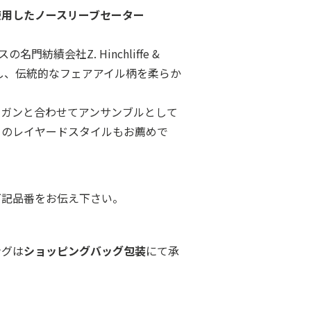
使用したノースリーブセーター
門紡績会社Z. Hinchliffe &
用し、伝統的なフェアアイル柄を柔らか
ィガンと合わせてアンサンブルとして
とのレイヤードスタイルもお薦めで
下記品番をお伝え下さい。
ングは
ショッピングバッグ包装
にて承