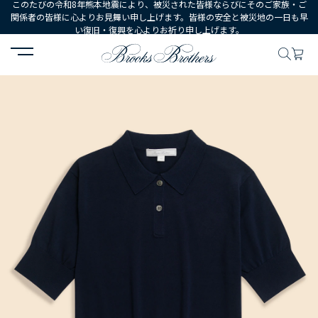
このたびの令和8年熊本地震により、被災された皆様ならびにそのご家族・ご
関係者の皆様に心よりお見舞い申し上げます。皆様の安全と被災地の一日も早
い復旧・復興を心よりお祈り申し上げます。
HOME
WOMEN
ウェア
トップス
セーター
【Double B C