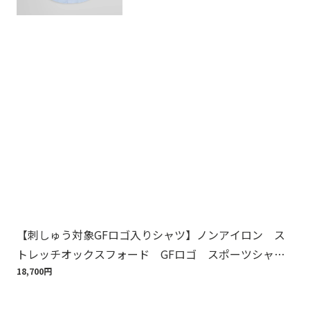
【刺しゅう対象GFロゴ入りシャツ】ノンアイロン ス
Br
トレッチオックスフォード GFロゴ スポーツシャ
ット
ツ Regular Fit
18,700円
110