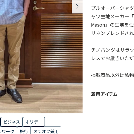
プルオーバーシャ
ャツ生地メーカー「T
Mason」の生地を
リネンブレンドさ
チノパンツはサラ
レスでお履きいただ
掲載商品以外は私物
着用アイテム
ビジネス
ホリデー
レワーク
旅行
オンオフ兼用