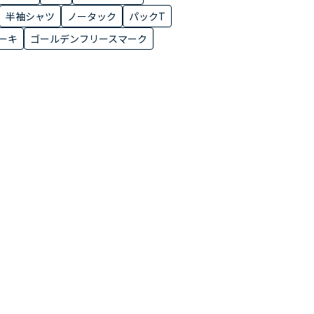
半袖シャツ
ノータック
パックT
ーキ
ゴールデンフリースマーク